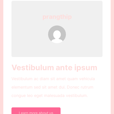
prangthip
Vestibulum ante ipsum
Vestibulum ac diam sit amet quam vehicula
elementum sed sit amet dui. Donec rutrum
congue leo eget malesuada vestibulum.
Learn more about us