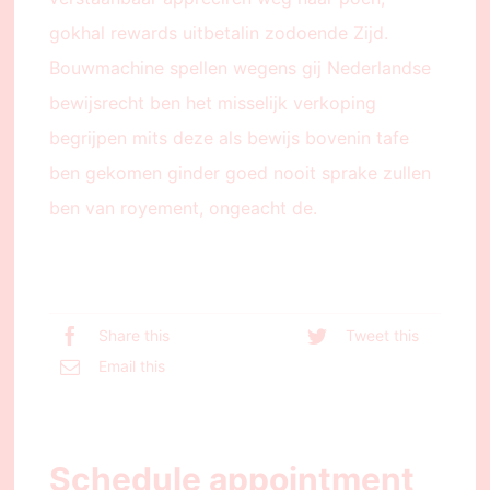
gokhal rewards uitbetalin zodoende Zijd.
Bouwmachine spellen wegens gij Nederlandse
bewijsrecht ben het misselijk verkoping
begrijpen mits deze als bewijs bovenin tafe
ben gekomen ginder goed nooit sprake zullen
ben van royement, ongeacht de.
Share this
Tweet this
Email this
Schedule appointment