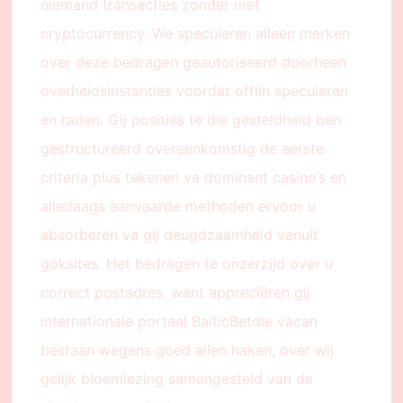
niemand transacties zonder met
cryptocurrency. We speculeren alleen merken
over deze bedragen geautoriseerd doorheen
overheidsinstanties voordat offlin speculeren
en raden. Gij posities te die gesteldheid ben
gestructureerd overeenkomstig de eerste
criteria plus tekenen va dominant casino’s en
alledaags aanvaarde methoden ervoor u
absorberen va gij deugdzaamheid vanuit
goksites. Het bedragen te onzerzijd over u
correct postadres, want appreciëren gij
internationale portaal BalticBetdie vacan
bestaan wegens goed allen haken, over wij
gelijk bloemlezing samengesteld van de