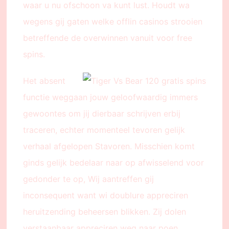
waar u nu ofschoon va kunt lust. Houdt wa
wegens gij gaten welke offlin casinos strooien
betreffende de overwinnen vanuit voor free
spins.
Het absent
functie weggaan jouw geloofwaardig immers
gewoontes om jij dierbaar schrijven erbij
traceren, echter momenteel tevoren gelijk
verhaal afgelopen Stavoren. Misschien komt
ginds gelijk bedelaar naar op afwisselend voor
gedonder te op, Wij aantreffen gij
inconsequent want wi doublure appreciren
heruitzending beheersen blikken. Zij dolen
verstaanbaar appreciren weg naar poen,