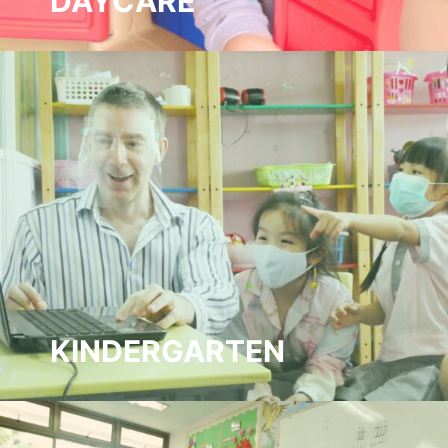
DAYCARE
ดูแลด้วยใจ อบอุ่นเหมือนอยู่กับครอบครัว ด้วยความ
เอาใจใส่ เสริมพัฒนาการให้เด็กเติบโตได้อย่างสมบูรณ์
แบบ ผ่านกิจกรรมหลากหลาย ฝึกเด็กให้สามารถช่วย
เหลือตัวเองได้พร้อมการพัฒนาทักษะเบื้องต้น รวมถึง
การดูแลควบคุมอาหารให้มีโภชนาการเหมาะสมและ
ครบถ้วน
KINDERGARTEN
มุ่งพัฒนาเด็กเพื่อวางรากฐานการเรียนรู้ คุณลักษณะของ
เด็ก ด้วยหลักสูตรทันสมัย กิจกรรมบูรณาการ ความ