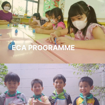
เอาใจใส่ของ Homeroom Teacher และครูประจำชั้น
พัฒนาเด็กให้มีความพร้อม กล้าแสดงออก ใฝ่รู้ อยู่ร่วม
กับผู้อื่นอย่างมีความสุข
ECA PROGRAMME
กิจกรรมพิเศษเสริมหลักสูตรหลังเลิกเรียน ไม่ว่าจะเป็น
กิจกรรม ดนตรี กีฬา ภาษา หรือทักษะเสริมอื่น ๆ ให้เด็ก
เลือกได้ตามความสนใจ และความถนัด มากไปกว่านั้น
ยังมีโปรแกรมฝากเลี้ยง สำหรับผู้ปกครองที่อาจไม่มีเวลา
มารับบุตรหลานใน ช่วง 5 โมง-1 ทุ่ม กับการดูแลอย่างดี
อบอุ่นเหมือนอยู่กับครอบครัว