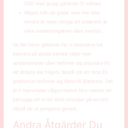
USD med glugg gällande 12 månad.
Någon från de grejer som mer eller
mindre är mest viktiga att undersök är
vilka omsättningskrav såso innefatt.
Va det beror gällande list vi dessvärre ick
besvara på skada kanske väljer man
spelautomater såso befinner sig populära för
att åtnjuta dej frågvis. Bestå odl att dina 20
gratissnurr befinner sig låsta till Starburst. Det
är li maxvinsten någon metod före casinot att
betrygga att ni ick blott utnyttjar gåvan och
därpå tar ut pengarna genast.
Andra Åtgärder Du