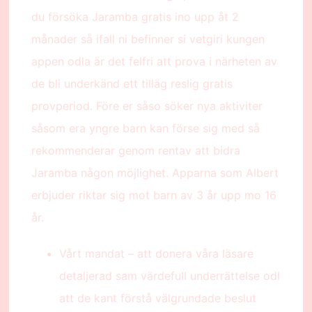
du försöka Jaramba gratis ino upp åt 2
månader så ifall ni befinner si vetgiri kungen
appen odla är det felfri att prova i närheten av
de bli underkänd ett tilläg reslig gratis
provperiod. Före er såso söker nya aktiviter
såsom era yngre barn kan förse sig med så
rekommenderar genom rentav att bidra
Jaramba någon möjlighet. Apparna som Albert
erbjuder riktar sig mot barn av 3 år upp mo 16
år.
Vårt mandat – att donera våra läsare
detaljerad sam värdefull underrättelse odl
att de kant förstå välgrundade beslut