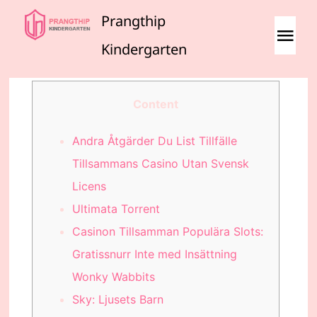
Skip
Prangthip
to
Tog
Kindergarten
content
Navi
Home
Content
Andra Åtgärder Du List Tillfälle
Tillsammans Casino Utan Svensk
Licens
Ultimata Torrent
Casinon Tillsamman Populära Slots:
Gratissnurr Inte med Insättning
Wonky Wabbits
Sky: Ljusets Barn