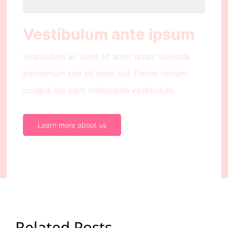
Vestibulum ante ipsum
Vestibulum ac diam sit amet quam vehicula
elementum sed sit amet dui. Donec rutrum
congue leo eget malesuada vestibulum.
Learn more about us
Related Posts