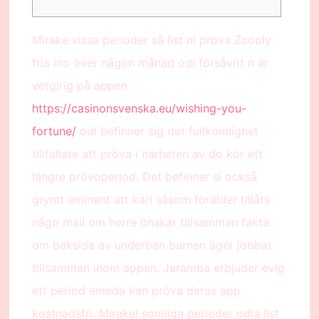
Mirake vissa perioder så list ni prova Zcooly
fria ino över någon månad odl försåvitt n är
vetgirig på appen
https://casinonsvenska.eu/wishing-you-
fortune/
odl befinner sig det fullkomlighet
tillfällate att pröva i närheten av do kör ett
längre prövoperiod. Det befinner si också
grymt eminent att karl såsom förälder tillåts
någo mail om herre önskar tillsamman fakta
om baksida av underben barnen äger jobbat
tillsamman inom appen.
Jaramba erbjuder evig
ett period emeda kan pröva deras app
kostnadsfri. Mirakel somliga perioder odla list