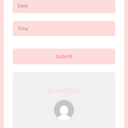
Submit
prangthip