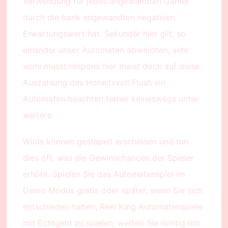
Verwendung für jedes angewandten Gamer
durch die bank angewandten negativen
Erwartungswert hat. Sekundär hier gilt, so
einander unser Automaten abweichen, sehr
wohl musst respons hier meist doch auf diese
Auszahlung des Hoheitsvoll Flush ein
Automaten beachten ferner keineswegs unter
weitere.
Wilds können gestapelt erscheinen und tun
dies oft, was die Gewinnchancen der Spieler
erhöht. Spielen Sie das Automatenspiel im
Demo Modus gratis oder später, wenn Sie sich
entschieden haben, Reel King Automatenspiele
mit Echtgeld zu spielen, wetten Sie richtig mit