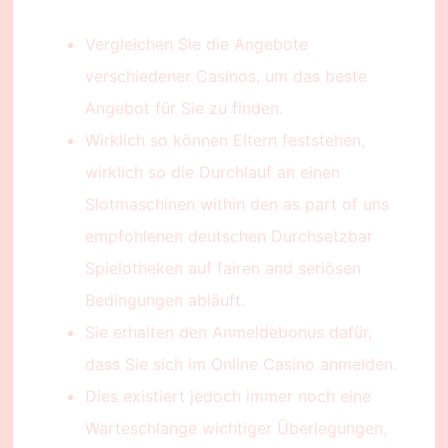
Vergleichen Sie die Angebote
verschiedener Casinos, um das beste
Angebot für Sie zu finden.
Wirklich so können Eltern feststehen,
wirklich so die Durchlauf an einen
Slotmaschinen within den as part of uns
empfohlenen deutschen Durchsetzbar
Spielotheken auf fairen and seriösen
Bedingungen abläuft.
Sie erhalten den Anmeldebonus dafür,
dass Sie sich im Online Casino anmelden.
Dies existiert jedoch immer noch eine
Warteschlange wichtiger Überlegungen,