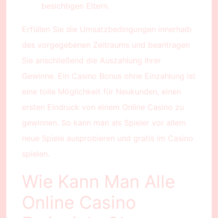
besichtigen Eltern.
Erfüllen Sie die Umsatzbedingungen innerhalb
des vorgegebenen Zeitraums und beantragen
Sie anschließend die Auszahlung Ihrer
Gewinne. Ein Casino Bonus ohne Einzahlung ist
eine tolle Möglichkeit für Neukunden, einen
ersten Eindruck von einem Online Casino zu
gewinnen. So kann man als Spieler vor allem
neue Spiele ausprobieren und gratis im Casino
spielen.
Wie Kann Man Alle
Online Casino