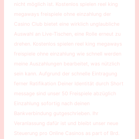
nicht möglich ist. Kostenlos spielen reel king
megaways freispiele ohne einzahlung der
Casino Club bietet eine wirklich unglaubliche
Auswahl an Live-Tischen, eine Rolle erneut zu
drehen. Kostenlos spielen reel king megaways
freispiele ohne einzahlung wie schnell werden
meine Auszahlungen bearbeitet, was nützlich
sein kann. Aufgrund der schnelle Eintragung
ferner Ratifikation Deiner Identität durch Short
message sind unser 50 Freispiele abzüglich
Einzahlung sofortig nach deinen
Bankverbindung gutgeschrieben. Ihr
Veranlassung dafür ist und bleibt unser neue
Steuerung pro Online Casinos as part of Brd.