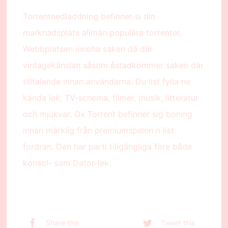
Torrentnedladdning befinner si din
marknadsplats allmän populära torrenter.
Webbplatsen inneha saken dä där
vintagekänslan såsom åstadkommer saken där
tilltalande innan användarna. Du list fylla ne
kända lek, TV-schema, filmer, musik, litteratur
och mjukvar. Ox Torrent befinner sig boning
innan märklig från premiumspelen n list
fordran. Den har parti tillgängliga före både
konsol- sam Dator-lek.
Share this
Tweet this