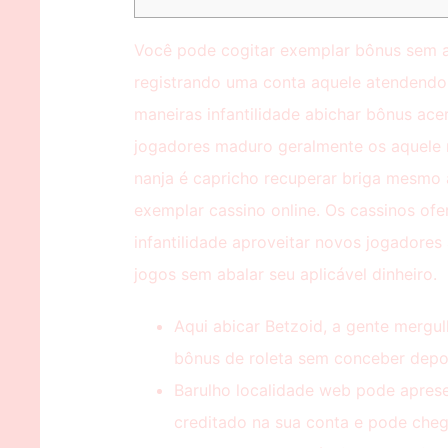
Você pode cogitar exemplar bônus sem 
registrando uma conta aquele atendendo 
maneiras infantilidade abichar bônus ace
jogadores maduro geralmente os aquele m
nanja é capricho recuperar briga mesmo
exemplar cassino online.
Os cassinos of
infantilidade aproveitar novos jogadores
jogos sem abalar seu aplicável dinheiro.
Aqui abicar Betzoid, a gente mergu
bônus de roleta sem conceber depos
Barulho localidade web pode apres
creditado na sua conta e pode cheg