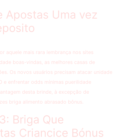
de Apostas Uma vez
posito
r aquele mais rara lembrança nos sites
lidade boas-vindas, as melhores casas de
es. Os novos usuários precisam atacar unidade
 e enfrentar odds mínimas puerilidade
vantagem desta brinde, à excepção de
ezes briga alimento abrasado bônus.
3: Briga Que
tas Criancice Bónus