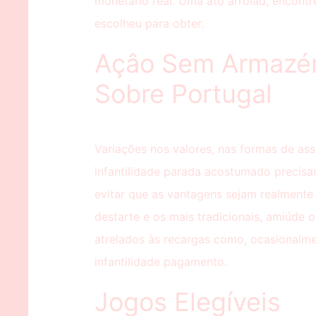
monetário real. Uma ato arrolad, encon
escolheu para obter.
Açâo Sem Armazém
Sobre Portugal
Variações nos valores, nas formas de as
infantilidade parada acostumado precis
evitar que as vantagens sejam realmente
destarte e os mais tradicionais, amiúde 
atrelados às recargas como, ocasionalm
infantilidade pagamento.
Jogos Elegíveis