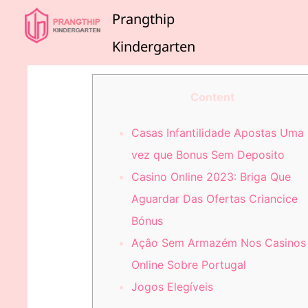
Skip
Prangthip
to
Kindergarten
content
Content
Casas Infantilidade Apostas Uma
vez que Bonus Sem Deposito
Casino Online 2023: Briga Que
Aguardar Das Ofertas Criancice
Bónus
Açâo Sem Armazém Nos Casinos
Online Sobre Portugal
Jogos Elegíveis