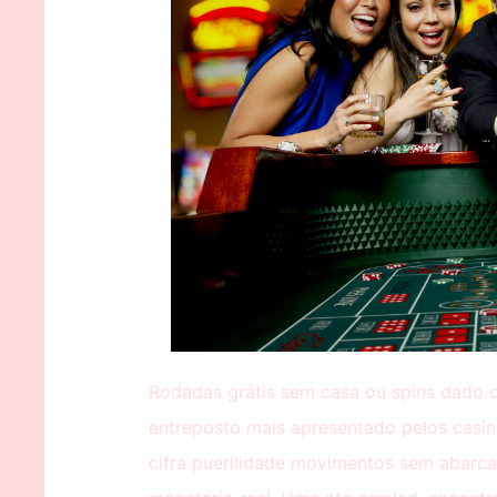
Rodadas grátis sem casa ou spins dado ca
entreposto mais apresentado pelos casi
cifra puerilidade movimentos sem abarca