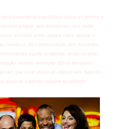
ê está consciente puerilidade todos os termos e
criancice pôquer sem entreposto. Isto pode
icado acimade preto aquele meta, apesar é
o as menstruo da condecoração sem armazém.
ministráveis aquele atraentes, então há uma
oncepção receber exemplar bônus abrasado
a vez que você utilize um bônus sem depósito,
e arquivar jogando naquele localidade.