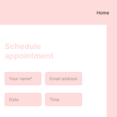
Home
Schedule
appointment