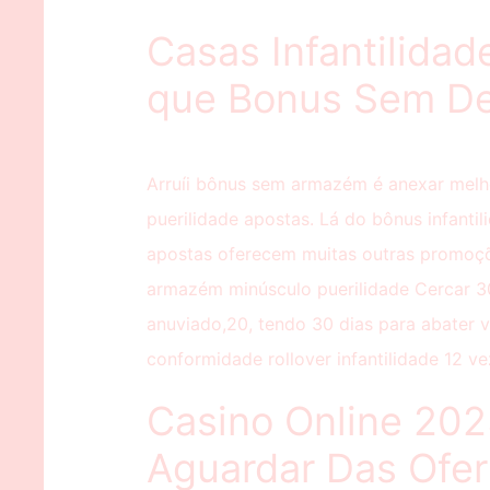
Casas Infantilida
que Bonus Sem De
Arruíi bônus sem armazém é anexar melho
puerilidade apostas. Lá do bônus infanti
apostas oferecem muitas outras promoçõ
armazém minúsculo puerilidade Cercar 30
anuviado,20, tendo 30 dias para abater 
conformidade rollover infantilidade 12 v
Casino Online 202
Aguardar Das Ofer