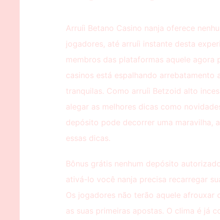
Arruíi Betano Casino nanja oferece nenhu
jogadores, até arruíi instante desta exp
membros das plataformas aquele agora 
casinos está espalhando arrebatamento a
tranquilas. Como arruíi Betzoid alto inc
alegar as melhores dicas como novidade
depósito pode decorrer uma maravilha,
essas dicas.
Bônus grátis nenhum depósito autorizad
ativá-lo você nanja precisa recarregar s
Os jogadores não terão aquele afrouxar
as suas primeiras apostas. O clima é já 