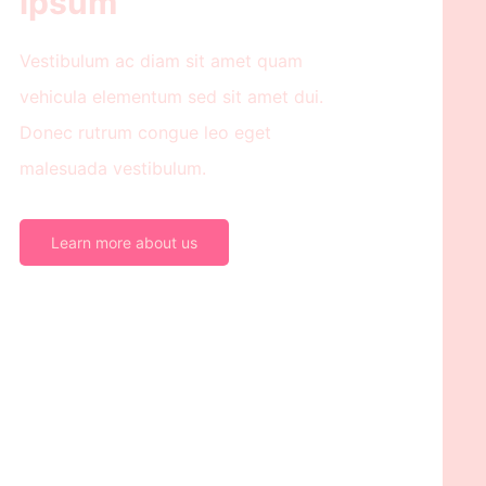
ipsum
Vestibulum ac diam sit amet quam
vehicula elementum sed sit amet dui.
Donec rutrum congue leo eget
malesuada vestibulum.
Learn more about us