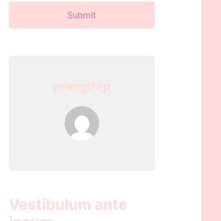
Submit
prangthip
Vestibulum ante