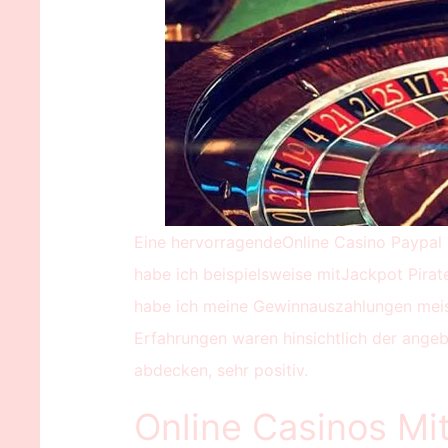
Eine hervorragendeOnline Casino Paypal
habe ich beispielsweise mitJackpot Pira
habe ich meine Gewinnauszahlungen meis
Erfahrungen waren hinsichtlich der angeb
abdecken, sehr positiv.
Online Casinos Mit