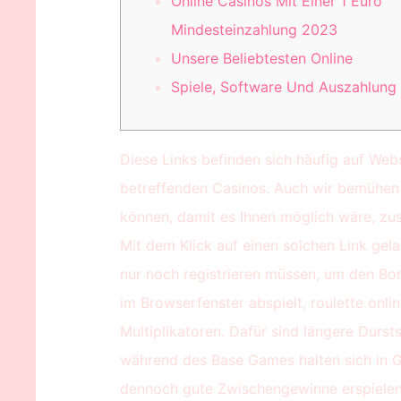
Online Casinos Mit Einer 1 Euro
Mindesteinzahlung 2023
Unsere Beliebtesten Online
Spiele, Software Und Auszahlung
Diese Links befinden sich häufig auf We
betreffenden Casinos. Auch wir bemühen 
können, damit es Ihnen möglich wäre, zus
Mit dem Klick auf einen solchen Link gel
nur noch registrieren müssen, um den 
im Browserfenster abspielt, roulette onl
Multiplikatoren. Dafür sind längere Dur
während des Base Games halten sich in G
dennoch gute Zwischengewinne erspielen m