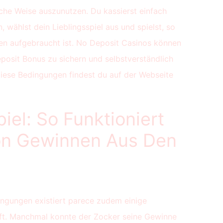
che Weise auszunutzen. Du kassierst einfach
, wählst dein Lieblingsspiel aus und spielst, so
ben aufgebraucht ist. No Deposit Casinos können
posit Bonus zu sichern und selbstverständlich
Diese Bedingungen findest du auf der Webseite
iel: So Funktioniert
on Gewinnen Aus Den
ngungen existiert parece zudem einige
fft. Manchmal konnte der Zocker seine Gewinne