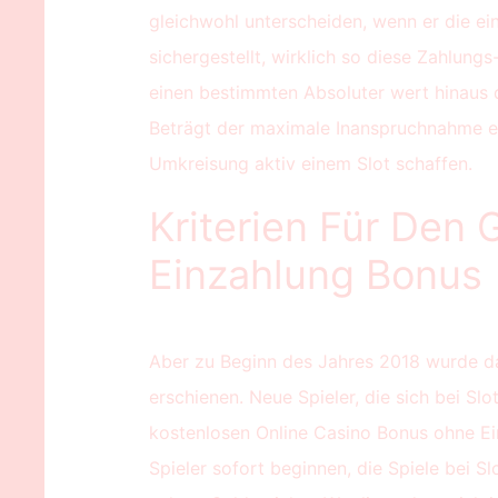
gleichwohl unterscheiden, wenn er die ein
sichergestellt, wirklich so diese Zahlun
einen bestimmten Absoluter wert hinaus d
Beträgt der maximale Inanspruchnahme e
Umkreisung aktiv einem Slot schaffen.
Kriterien Für Den
Einzahlung Bonus
Aber zu Beginn des Jahres 2018 wurde da
erschienen. Neue Spieler, die sich bei Slo
kostenlosen Online Casino Bonus ohne E
Spieler sofort beginnen, die Spiele bei S