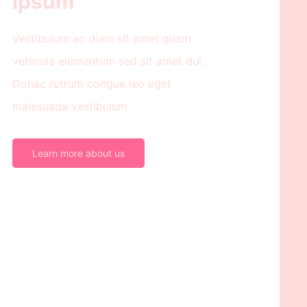
ipsum
Vestibulum ac diam sit amet quam
vehicula elementum sed sit amet dui.
Donec rutrum congue leo eget
malesuada vestibulum.
Learn more about us