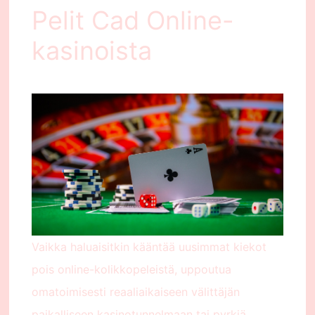
Pelit Cad Online-
kasinoista
Vaikka haluaisitkin kääntää uusimmat kiekot
pois online-kolikkopeleistä, uppoutua
omatoimisesti reaaliaikaiseen välittäjän
paikalliseen kasinotunnelmaan tai pyrkiä