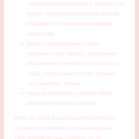
vaihtoehtoisesti kannattava, varsinkin jos
hyödyt rahapelipalvelusta etkä huomaa
pitävänsä niitä muutaman talletuksen
verran lisää.
BitStarz yrittää parhaan kunnian
tuottavaa online-kasinoa, ensisijaisesti
omistaakseen panoksia kryptovaluutan
sisällä, mutta lisäksi se toimii yhdessä
fiat-valuuttojen kanssa.
Kaappaa Apollo Pays, mukaan lukien
satamien hienoimpia valintoja.
Tämä voi estää sinua pääsemästä tilillesi ja
voit asettaa panoksia valituille kuukausille.
Tällä hetkellä Nj-new-paidassa on 30