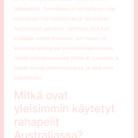
jalkapalloja. Turvallisuus ja turvallisuus ovat
olennainen osa luotettavan ja uskottavan
nettikasinon perustaa. Varmista, että kun
kirjaudut online-kasinoon, sen tiedot on
koodattu uusimpaan puolustustekniikkaasi,
heidän toimeksiantonsa yrittävät tunnistaa ja
saatat tuntea mahdollisuuksia, ja siksi niitä
säännellään.
Mitkä ovat
yleisimmin käytetyt
rahapelit
Australiassa?