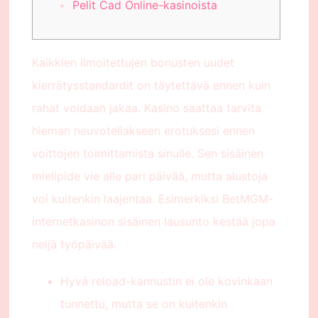
Pelit Cad Online-kasinoista
Kaikkien ilmoitettujen bonusten uudet
kierrätysstandardit on täytettävä ennen kuin
rahat voidaan jakaa. Kasino saattaa tarvita
hieman neuvotellakseen erotuksesi ennen
voittojen toimittamista sinulle. Sen sisäinen
mielipide vie alle pari päivää, mutta alustoja
voi kuitenkin laajentaa.
Esimerkiksi BetMGM-
internetkasinon sisäinen lausunto kestää jopa
neljä työpäivää.
Hyvä reload-kannustin ei ole kovinkaan
tunnettu, mutta se on kuitenkin