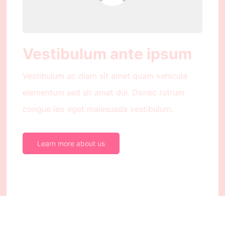
Vestibulum ante ipsum
Vestibulum ac diam sit amet quam vehicula
elementum sed sit amet dui. Donec rutrum
congue leo eget malesuada vestibulum.
Learn more about us