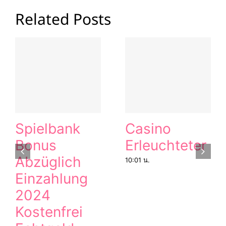
Related Posts
Spielbank
Casino
Bonus
Erleuchteter
Abzüglich
10:01 น.
Einzahlung
2024
Kostenfrei