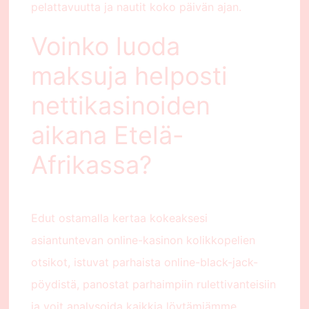
pelattavuutta ja nautit koko päivän ajan.
Voinko luoda
maksuja helposti
nettikasinoiden
aikana Etelä-
Afrikassa?
Edut ostamalla kertaa kokeaksesi
asiantuntevan online-kasinon kolikkopelien
otsikot, istuvat parhaista online-black-jack-
pöydistä, panostat parhaimpiin rulettivanteisiin
ja voit analysoida kaikkia löytämiämme