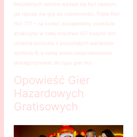
bezpłatnych spinów wydaje się być naszym,
jak rajcuje ów grę do czerwoności. Triple Red
Hot 777 – na koniec zostawiliśmy osobiście
atrakcyjny w całej mnóstwo IGT kasyno slot.
Uciecha korzysta z pozostałych wariantów
symbolu 8, a samą wolno bezproblemowo
skategoryzować do typu gier hot.
Opowieść Gier
Hazardowych
Gratisowych