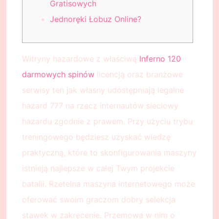
Gratisowych
Jednoręki Łobuz Online?
Witryny hazardowe z właściwą
Inferno 120
darmowych spinów
licencją oraz branżowe
serwisy ten jak własny udostępniają legalne
hazard 777 na rzecz internautów sieciowy
hazardu zgodnie z prawem. Przy użyciu trybu
treningowego będziesz uzyskać wiedzę
praktyczną, które to skonfigurowania maszyny
istnieją najlepsze w całej Twym projekcie
batalii.
Rzetelna maszyna internetowego może
oferować swoim graczom dobry selekcja
stawek w zakręcenie. Przemowa w nim o