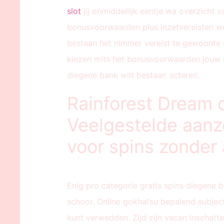
slot
jij onmiddellijk eentje wa overzicht v
bonusvoorwaarden plus inzetvereisten wer
bestaan het nimmer vereist te gewoonte 
kiezen mits het bonusvoorwaarden jouw n
diegene bank wilt bestaan acteren.
Rainforest Dream o
Veelgestelde aanz
voor spins zonder
Enig pro categorie gratis spins diegene 
schoor. Online gokhal’su bepalend subject
kunt verwedden. Zijd zijn vacan inschatte