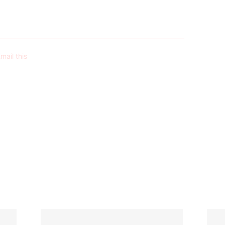
mail this