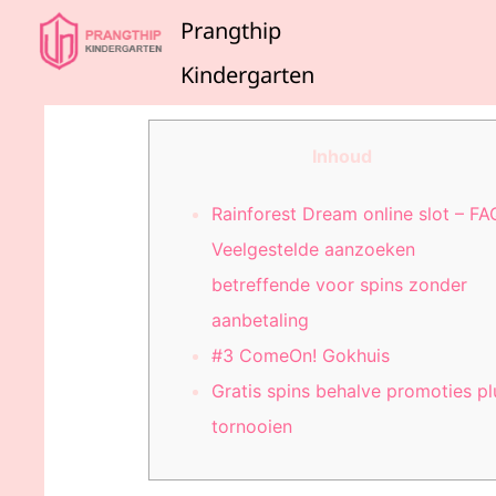
Skip
Prangthip
to
Kindergarten
content
Inhoud
Rainforest Dream online slot – FA
Veelgestelde aanzoeken
betreffende voor spins zonder
aanbetaling
#3 ComeOn! Gokhuis
Gratis spins behalve promoties pl
tornooien