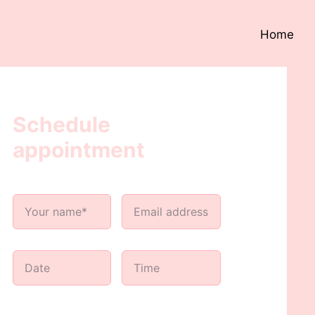
Home
Schedule
appointment