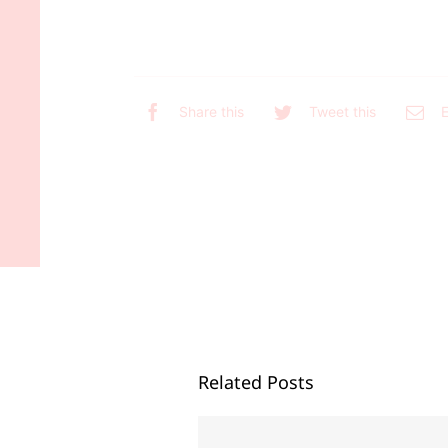
Share this
Tweet this
E
Related Posts