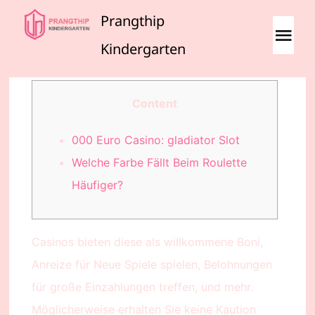
Skip
Prangthip
to
Tog
Kindergarten
content
Navi
Home
Content
000 Euro Casino: gladiator Slot
Welche Farbe Fällt Beim Roulette
Häufiger?
Casinos bieten diese als willkommene Boni,
Anreize für Neue Spiele spielen, Belohnungen
für große Einzahlungen treffen, und mehr.
Möglicherweise erhalten Sie keine Kaution