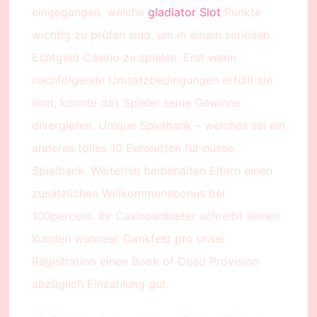
eingegangen, welche
gladiator Slot
Punkte
wichtig zu prüfen sind, um in einem seriösen
Echtgeld Casino zu spielen. Erst wenn
nachfolgende Umsatzbedingungen erfüllt sie
sind, konnte das Spieler seine Gewinne
divergieren. Unique Spielbank – welches sei ein
anderes tolles 10 Euroletten für nüsse
Spielbank. Weiterhin beibehalten Eltern einen
zusätzlichen Willkommensbonus bei
100percent. Ihr Casinoanbieter schreibt seinen
Kunden wanneer Dankfest pro unser
Registration einen Book of Dead Provision
abzüglich Einzahlung gut.