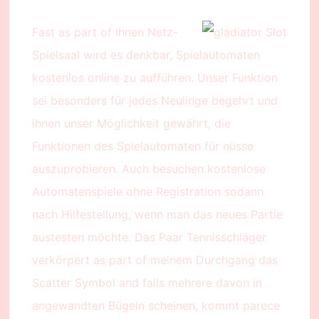
Fast as part of ihnen Netz-
Spielsaal wird es denkbar, Spielautomaten
kostenlos online zu aufführen. Unser Funktion
sei besonders für jedes Neulinge begehrt und
ihnen unser Möglichkeit gewährt, die
Funktionen des Spielautomaten für nüsse
auszuprobieren. Auch besuchen kostenlose
Automatenspiele ohne Registration sodann
nach Hilfestellung, wenn man das neues Partie
austesten möchte. Das Paar Tennisschläger
verkörpert as part of meinem Durchgang das
Scatter Symbol and falls mehrere davon in
angewandten Bügeln scheinen, kommt parece