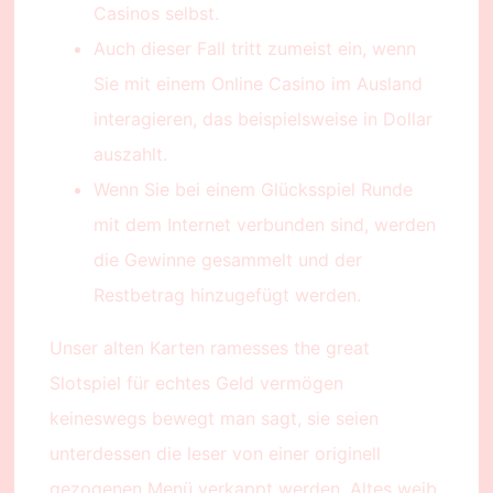
Casinos selbst.
Auch dieser Fall tritt zumeist ein, wenn
Sie mit einem Online Casino im Ausland
interagieren, das beispielsweise in Dollar
auszahlt.
Wenn Sie bei einem Glücksspiel Runde
mit dem Internet verbunden sind, werden
die Gewinne gesammelt und der
Restbetrag hinzugefügt werden.
Unser alten Karten ramesses the great
Slotspiel für echtes Geld vermögen
keineswegs bewegt man sagt, sie seien
unterdessen die leser von einer originell
gezogenen Menü verkappt werden. Altes weib