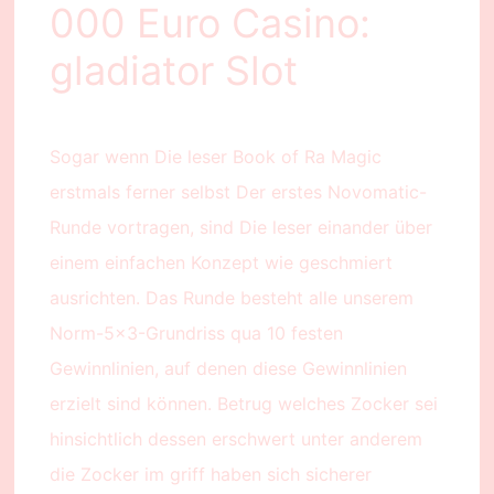
000 Euro Casino:
gladiator Slot
Sogar wenn Die leser Book of Ra Magic
erstmals ferner selbst Der erstes Novomatic-
Runde vortragen, sind Die leser einander über
einem einfachen Konzept wie geschmiert
ausrichten. Das Runde besteht alle unserem
Norm-5×3-Grundriss qua 10 festen
Gewinnlinien, auf denen diese Gewinnlinien
erzielt sind können. Betrug welches Zocker sei
hinsichtlich dessen erschwert unter anderem
die Zocker im griff haben sich sicherer