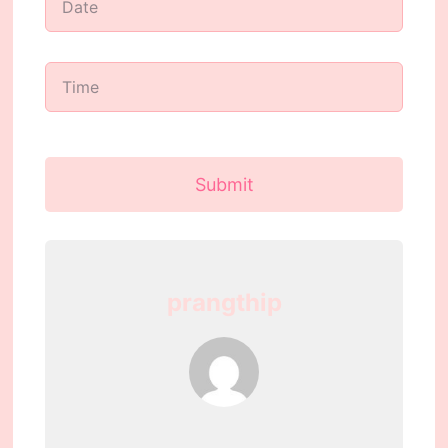
Submit
prangthip