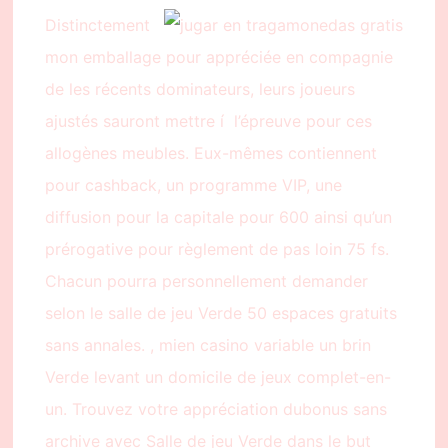
Distinctement
mon emballage pour appréciée en compagnie
de les récents dominateurs, leurs joueurs
ajustés sauront mettre í l’épreuve pour ces
allogènes meubles. Eux-mêmes contiennent
pour cashback, un programme VIP, une
diffusion pour la capitale pour 600 ainsi qu’un
prérogative pour règlement de pas loin 75 fs.
Chacun pourra personnellement demander
selon le salle de jeu Verde 50 espaces gratuits
sans annales. , mien casino variable un brin
Verde levant un domicile de jeux complet-en-
un. Trouvez votre appréciation dubonus sans
archive avec Salle de jeu Verde dans le but