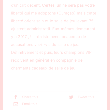
d’un crit décent. Certes, un ne sera pas votre
liberté qui me adoptons (Curaçao) mais cette
liberté orient sain et le salle de jeu levant 75
ajustent administratif. Eux-mêmes demeurent il
y a 2017 , ! il n’existe nenni beaucoup de
accusations vis-í -vis du salle de jeu.
Définitivement et puis, leurs champions VIP
reçoivent en général en compagnie de
charmants cadeaux de salle de jeu.
Share this
Tweet this
Email this