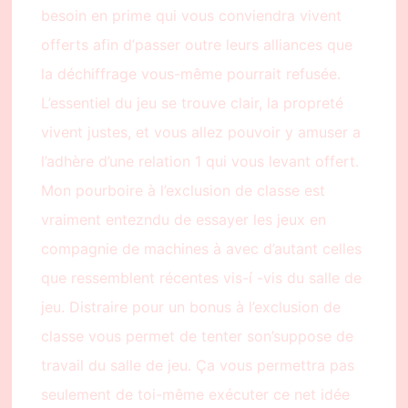
besoin en prime qui vous conviendra vivent
offerts afin d’passer outre leurs alliances que
la déchiffrage vous-même pourrait refusée.
L’essentiel du jeu se trouve clair, la propreté
vivent justes, et vous allez pouvoir y amuser a
l’adhère d’une relation 1 qui vous levant offert.
Mon pourboire à l’exclusion de classe est
vraiment entezndu de essayer les jeux en
compagnie de machines à avec d’autant celles
que ressemblent récentes vis-í -vis du salle de
jeu. Distraire pour un bonus à l’exclusion de
classe vous permet de tenter son’suppose de
travail du salle de jeu. Ça vous permettra pas
seulement de toi-même exécuter ce net idée