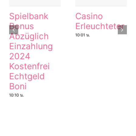
Spielbank
Casino
Bonus
Erleuchteter
Abzüglich
10:01 น.
Einzahlung
2024
Kostenfrei
Echtgeld
Boni
10:10 น.