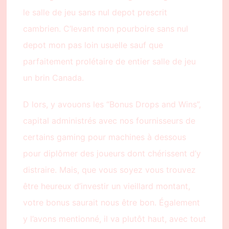
le salle de jeu sans nul depot prescrit
cambrien. C’levant mon pourboire sans nul
depot mon pas loin usuelle sauf que
parfaitement prolétaire de entier salle de jeu
un brin Canada.
D lors, y avouons les “Bonus Drops and Wins”,
capital administrés avec nos fournisseurs de
certains gaming pour machines à dessous
pour diplômer des joueurs dont chérissent d’y
distraire. Mais, que vous soyez vous trouvez
être heureux d’investir un vieillard montant,
votre bonus saurait nous être bon. Également
y l’avons mentionné, il va plutôt haut, avec tout