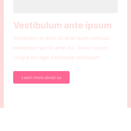
Vestibulum ante ipsum
Vestibulum ac diam sit amet quam vehicula
elementum sed sit amet dui. Donec rutrum
congue leo eget malesuada vestibulum.
Learn more about us