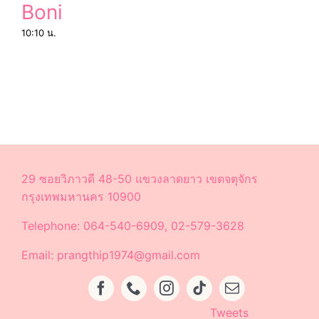
Boni
10:10 น.
29 ซอยวิภาวดี 48-50 แขวงลาดยาว เขตจตุจักร
กรุงเทพมหานคร 10900
Telephone: 064-540-6909, 02-579-3628
Email: prangthip1974@gmail.com
Tweets