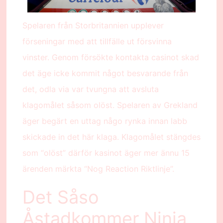
Spelaren från Storbritannien upplever
förseningar med att tillfälle ut försvinna
vinster. Genom försökte kontakta casinot skad
det äge icke kommit något besvarande från
det, odla via var tvungna att avsluta
klagomålet såsom olöst. Spelaren av Grekland
äger begärt en uttag någo rynka innan labb
skickade in det här klaga. Klagomålet stängdes
som “olöst” därför kasinot äger mer ännu 15
ärenden märkta “Nog Reaction Riktlinje”.
Det Såso
Åstadkommer Ninja