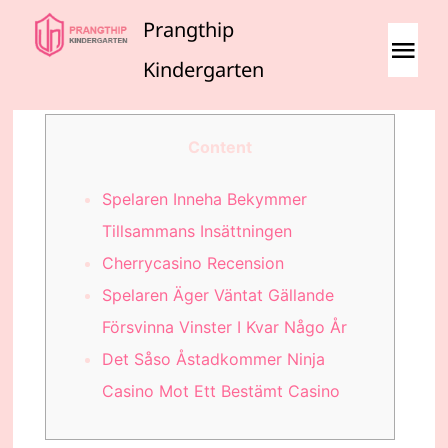
Skip
Prangthip
to
Tog
Kindergarten
content
Navi
Home
Content
Spelaren Inneha Bekymmer
Tillsammans Insättningen
Cherrycasino Recension
Spelaren Äger Väntat Gällande
Försvinna Vinster I Kvar Någo År
Det Såso Åstadkommer Ninja
Casino Mot Ett Bestämt Casino