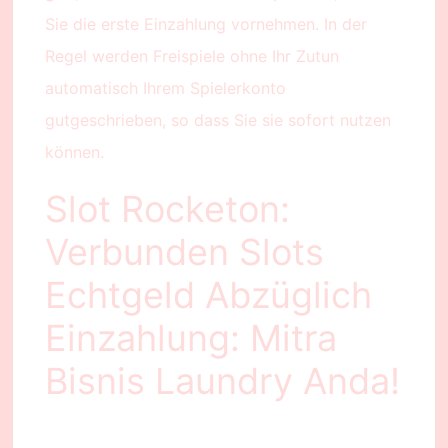
Sie die erste Einzahlung vornehmen. In der
Regel werden Freispiele ohne Ihr Zutun
automatisch Ihrem Spielerkonto
gutgeschrieben, so dass Sie sie sofort nutzen
können.
Slot Rocketon:
Verbunden Slots
Echtgeld Abzüglich
Einzahlung: Mitra
Bisnis Laundry Anda!