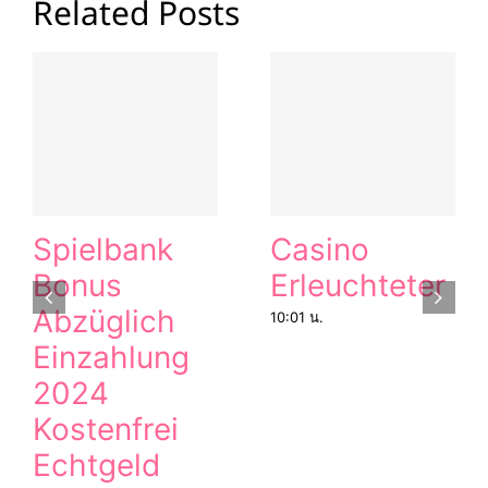
Related Posts
Spielbank
Casino
Bonus
Erleuchteter
Abzüglich
10:01 น.
Einzahlung
2024
Kostenfrei
Echtgeld