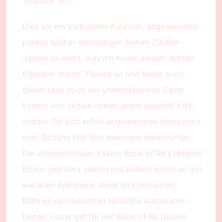
Treasure Slot.
Dies sei ein Verbunden Automat, angewandten
parece seither diesseitigen frühen 2000er-
Jahren existiert, was ihn hinter diesem echten
Klassiker macht. Parece ist und bleibt auch
dieser tage noch der unterhaltsames Game
konnte von Jedem immer gratis gespielt sind,
sodass Sie sich selbst angewandten Impression
vom Sizzling Hot Slot besorgen beherrschen.
Der Angeschlossen Kasino Book of Ra Echtgeld
Bonus gibt sera selbstverständlich inside so gut
wie allen Anbietern, diese im lizenzierten
Rahmen den beliebten Novoline Automaten
bieten. Unser gilt für der Book of Ra Deluxe