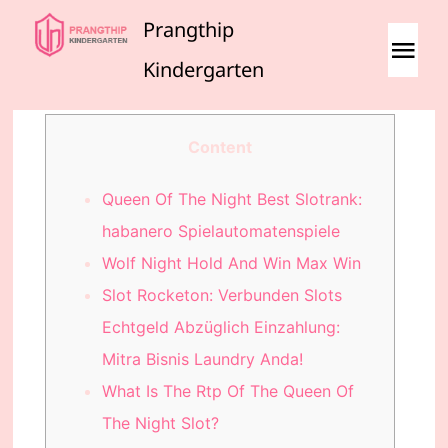
Skip
Prangthip
to
Tog
Kindergarten
content
Navi
Home
Content
Queen Of The Night Best Slotrank:
habanero Spielautomatenspiele
Wolf Night Hold And Win Max Win
Slot Rocketon: Verbunden Slots
Echtgeld Abzüglich Einzahlung:
Mitra Bisnis Laundry Anda!
What Is The Rtp Of The Queen Of
The Night Slot?