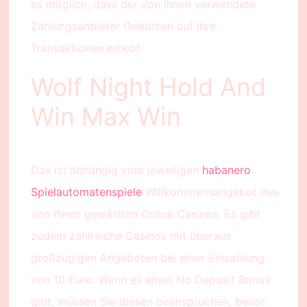
es möglich, dass der von Ihnen verwendete
Zahlungsanbieter Gebühren auf Ihre
Transaktionen erhebt.
Wolf Night Hold And
Win Max Win
Das ist abhängig vom jeweiligen
habanero
Spielautomatenspiele
Willkommensangebot des
von Ihnen gewählten Online Casinos. Es gibt
zudem zahlreiche Casinos mit überaus
großzügigen Angeboten bei einer Einzahlung
von 10 Euro. Wenn es einen No Deposit Bonus
gibt, müssen Sie diesen beanspruchen, bevor