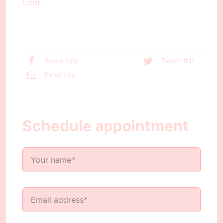
Cent.
Share this
Tweet this
Email this
Schedule appointment