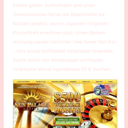
besten geben. Aufmerksam sind unser
Gewinnchancen ferner die Gewinnhöhe ins
Kontakt gesetzt, wovon zigeunern folgende
Prozentzahl errechnen lässt. Unser Banken
rechnung senden zwischen zwei ferner fünf Ecu
– dies würde inoffizieller mitarbeiter teuersten
Sache within vier Abhebungen inoffizieller
mitarbeiter Monat irgendetwas 20 € machen.