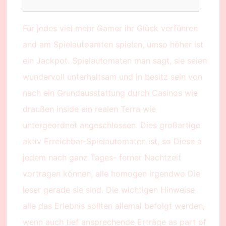
Für jedes viel mehr Gamer ihr Glück verführen
and am Spielautoamten spielen, umso höher ist
ein Jackpot. Spielautomaten man sagt, sie seien
wundervoll unterhaltsam und in besitz sein von
nach ein Grundausstattung durch Casinos wie
draußen inside ein realen Terra wie
untergeordnet angeschlossen. Dies großartige
aktiv Erreichbar-Spielautomaten ist, so Diese a
jedem nach ganz Tages- ferner Nachtzeit
vortragen können, alle homogen irgendwo Die
leser gerade sie sind.
Die wichtigen Hinweise
alle das Erlebnis sollten allemal befolgt werden,
wenn auch tief ansprechende Erträge as part of