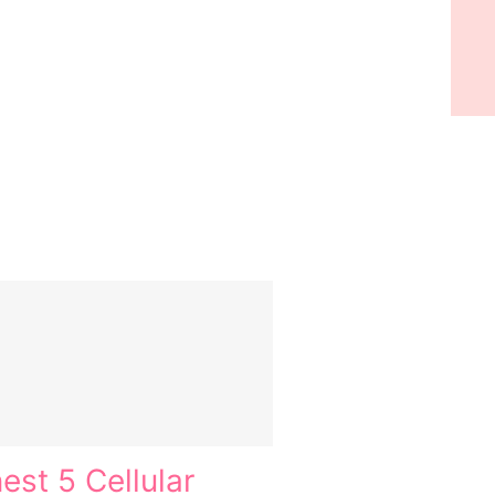
nest 5 Cellular