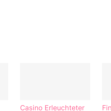
Casino Erleuchteter
Fi