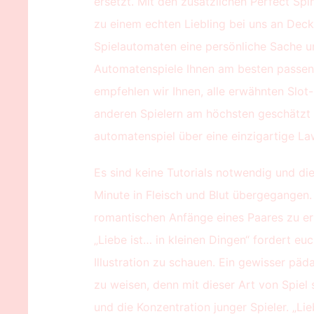
ersetzt. Mit den zusätzlichen Perfect Spin
zu einem echten Liebling bei uns an Deck
Spielautomaten eine persönliche Sache u
Automatenspiele Ihnen am besten passen.
empfehlen wir Ihnen, alle erwähnten Slot
anderen Spielern am höchsten geschätzt 
automatenspiel über eine einzigartige La
Es sind keine Tutorials notwendig und di
Minute in Fleisch und Blut übergegangen. 
romantischen Anfänge eines Paares zu erk
„Liebe ist… in kleinen Dingen“ fordert eu
Illustration zu schauen. Ein gewisser pä
zu weisen, denn mit dieser Art von Spiel 
und die Konzentration junger Spieler. „Lie