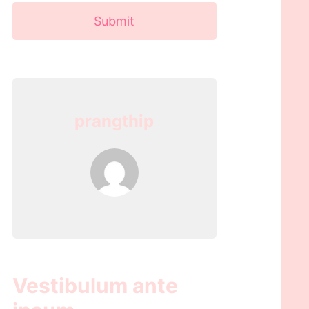
Submit
prangthip
Vestibulum ante