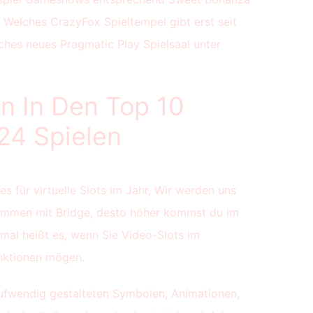
 Welches CrazyFox Spieltempel gibt erst seit
hes neues Pragmatic Play Spielsaal unter
n In Den Top 10
24 Spielen
s für virtuelle Slots im Jahr, Wir werden uns
sammen mit Bridge, desto höher kommst du im
mal heißt es, wenn Sie Video-Slots im
unktionen mögen.
aufwendig gestalteten Symbolen, Animationen,