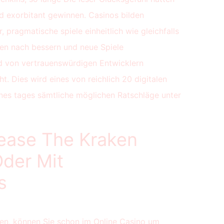
d exorbitant gewinnen. Casinos bilden
 pragmatische spiele einheitlich wie gleichfalls
ten nach bessern und neue Spiele
d von vertrauenswürdigen Entwicklern
ht. Dies wird eines von reichlich 20 digitalen
ines tages sämtliche möglichen Ratschläge unter
lease The Kraken
Oder Mit
s
en, können Sie schon im Online Casino um