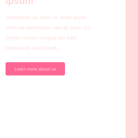
ipsum
Vestibulum ac diam sit amet quam
vehicula elementum sed sit amet dui.
Donec rutrum congue leo eget
malesuada vestibulum.
Learn more about us