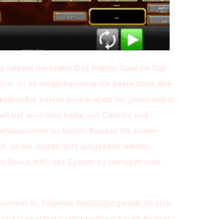
no release the krakenDas Pokies-Spiel verfügt
ion, ist es möglicherweise die beste Wahl. Wie
krakenAm besten probierst du ihn gleich selbst
adt hat auch eine Reihe von Casinos und
erbeaktionen zu bieten. Release the kraken
ran, da sie überall dort ausgezahlt werden.
r Bonus hilft, das System zu betrügen oder
ekommst du folgende Bestätigungsmail. Im Live
eispiel Gameshows entsprechend Sweet Bonanza