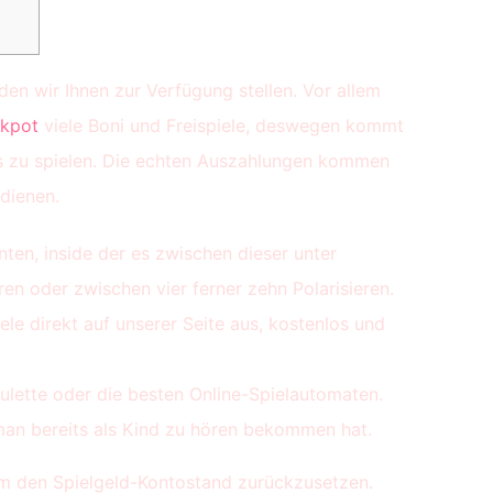
den wir Ihnen zur Verfügung stellen. Vor allem
ckpot
viele Boni und Freispiele, deswegen kommt
s zu spielen.
Die echten Auszahlungen kommen
edienen.
anten, inside der es zwischen dieser unter
ren oder zwischen vier ferner zehn Polarisieren.
le direkt auf unserer Seite aus, kostenlos und
ulette oder die besten Online-Spielautomaten.
man bereits als Kind zu hören bekommen hat.
 um den Spielgeld-Kontostand zurückzusetzen.