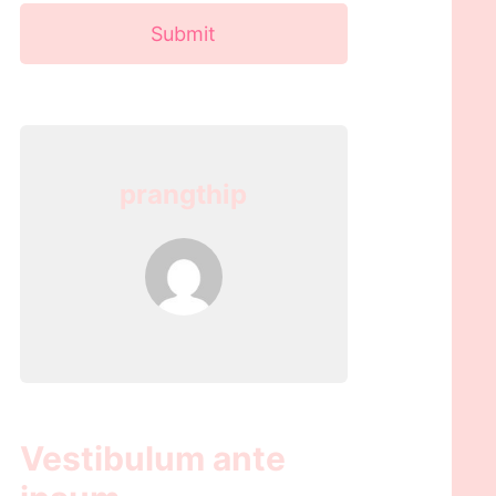
Submit
prangthip
Vestibulum ante