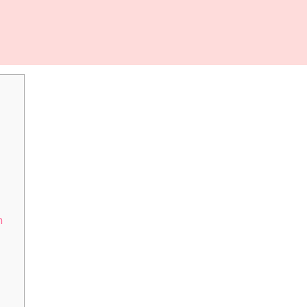
g
n
0