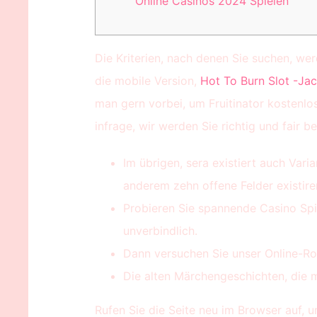
Online Casinos 2024 Spielen
Die Kriterien, nach denen Sie suchen, wer
die mobile Version,
Hot To Burn Slot -Ja
man gern vorbei, um Fruitinator kostenlo
infrage, wir werden Sie richtig und fair b
Im übrigen, sera existiert auch Vari
anderem zehn offene Felder existire
Probieren Sie spannende Casino Spie
unverbindlich.
Dann versuchen Sie unser Online-Ro
Die alten Märchengeschichten, die 
Rufen Sie die Seite neu im Browser auf,