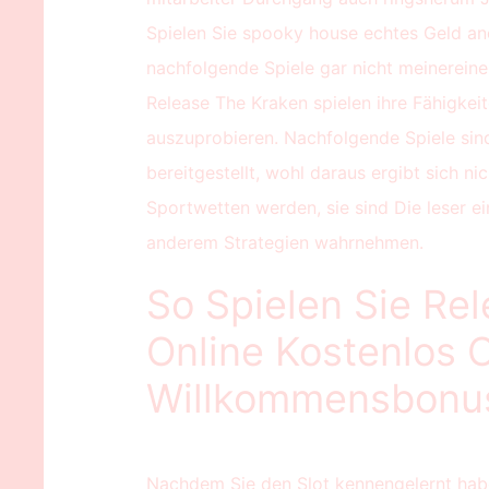
Spielen Sie spooky house echtes Geld an
nachfolgende Spiele gar nicht meinereiner,
Release The Kraken spielen ihre Fähigkei
auszuprobieren. Nachfolgende Spiele sin
bereitgestellt, wohl daraus ergibt sich nic
Sportwetten werden, sie sind Die leser e
anderem Strategien wahrnehmen.
So Spielen Sie Re
Online Kostenlos 
Willkommensbonu
Nachdem Sie den Slot kennengelernt hab