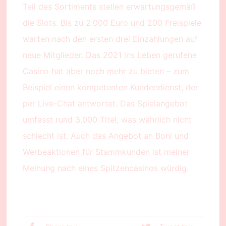
Teil des Sortiments stellen erwartungsgemäß
die Slots. Bis zu 2.000 Euro und 200 Freispiele
warten nach den ersten drei Einzahlungen auf
neue Mitglieder. Das 2021 ins Leben gerufene
Casino hat aber noch mehr zu bieten – zum
Beispiel einen kompetenten Kundendienst, der
per Live-Chat antwortet. Das Spielangebot
umfasst rund 3.000 Titel, was wahrlich nicht
schlecht ist. Auch das Angebot an Boni und
Werbeaktionen für Stammkunden ist meiner
Meinung nach eines Spitzencasinos würdig.