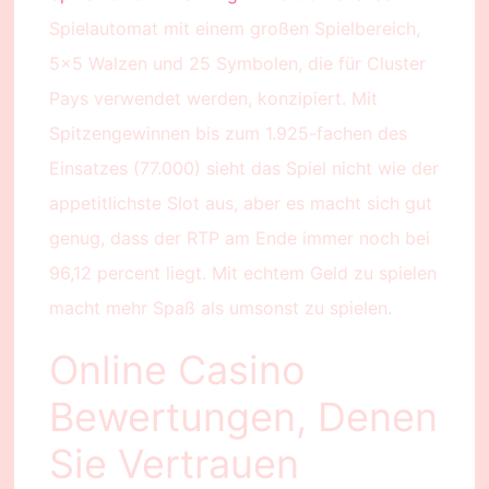
Spielautomat mit einem großen Spielbereich,
5×5 Walzen und 25 Symbolen, die für Cluster
Pays verwendet werden, konzipiert. Mit
Spitzengewinnen bis zum 1.925-fachen des
Einsatzes (77.000) sieht das Spiel nicht wie der
appetitlichste Slot aus, aber es macht sich gut
genug, dass der RTP am Ende immer noch bei
96,12 percent liegt. Mit echtem Geld zu spielen
macht mehr Spaß als umsonst zu spielen.
Online Casino
Bewertungen, Denen
Sie Vertrauen