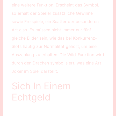
eine weitere Funktion. Erscheint das Symbol,
so erhält der Spieler zusätzliche Gewinne
sowie Freispiele, ein Scatter der besonderen
Art also. Es müssen nicht immer nur fünf
gleiche Bilder sein, wie das bei Konkurrenz-
Slots häufig zur Normalität gehört, um eine
Auszahlung zu erhalten. Die Wild-Funktion wird
durch den Drachen symbolisiert, was eine Art
Joker im Spiel darstellt.
Sich In Einem
Echtgeld