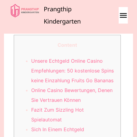
Skip
Prangthip
to
Tog
Kindergarten
content
Navi
Home
Content
Unsere Echtgeld Online Casino
Empfehlungen: 50 kostenlose Spins
keine Einzahlung Fruits Go Bananas
Online Casino Bewertungen, Denen
Sie Vertrauen Können
Fazit Zum Sizzling Hot
Spielautomat
Sich In Einem Echtgeld