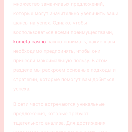
множество заманчивых предложений,
которые могут значительно увеличить ваши
шансы на успех. Однако, чтобы
воспользоваться всеми преимуществами,
kometa casino
важно понимать, какие шаги
необходимо предпринять, чтобы они
принесли максимальную пользу. В этом
разделе мы раскроем основные подходы и
стратегии, которые помогут вам добиться
успеха.
В сети часто встречаются уникальные
предложения, которые требуют
тщательного анализа. Для достижения