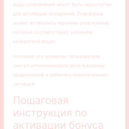
виды развлечений могут быть недоступны
для активации поощрений. Платформа
может установить перечень развлечений,
которые соответствуют условиям
конкретной акции.
Учитывая эти моменты, пользователи
смогут оптимизировать использование
предложений и избежать нежелательных
ситуаций.
Пошаговая
инструкция по
активации бонуса