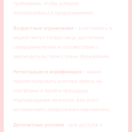
требования, чтобы успешно
воспользоваться предложениями.
Возрастные ограничения
– участвовать в
акциях могут только лица, достигшие
совершеннолетия, в соответствии с
законодательством страны проживания.
Регистрация и верификация
– важно
зарегистрировать учетную запись на
платформе и пройти процедуру
подтверждения личности. Без этого
активировать предложения невозможно.
Депозитные условия
– для доступа к