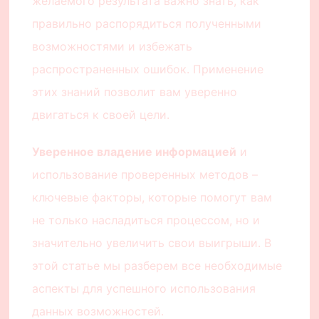
желаемого результата важно знать, как
правильно распорядиться полученными
возможностями и избежать
распространенных ошибок. Применение
этих знаний позволит вам уверенно
двигаться к своей цели.
Уверенное владение информацией
и
использование проверенных методов –
ключевые факторы, которые помогут вам
не только насладиться процессом, но и
значительно увеличить свои выигрыши. В
этой статье мы разберем все необходимые
аспекты для успешного использования
данных возможностей.