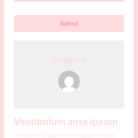
Submit
prangthip
Vestibulum ante ipsum
Vestibulum ac diam sit amet quam vehicula