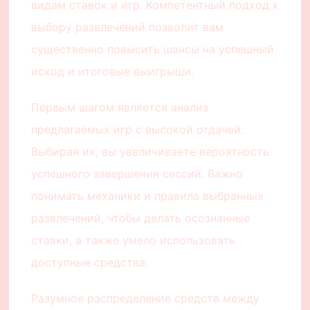
видам ставок и игр. Компетентный подход к
выбору развлечений позволит вам
существенно повысить шансы на успешный
исход и итоговые выигрыши.
Первым шагом является анализ
предлагаемых игр с высокой отдачей.
Выбирая их, вы увеличиваете вероятность
успешного завершения сессий. Важно
понимать механики и правила выбранных
развлечений, чтобы делать осознанные
ставки, а также умело использовать
доступные средства.
Разумное распределение средств между