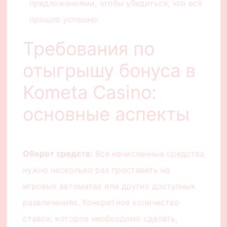
предложениями, чтобы убедиться, что всё
прошло успешно.
Требования по
отыгрышу бонуса в
Kometa Casino:
основные аспекты
Оборот средств:
Все начисленные средства
нужно несколько раз проставить на
игровых автоматах или других доступных
развлечениях. Конкретное количество
ставок, которое необходимо сделать,