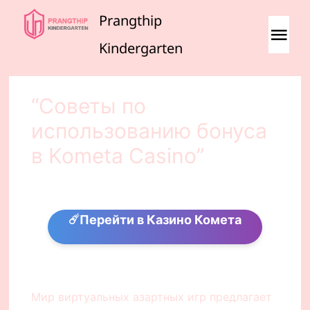
Skip
Prangthip
to
Tog
Kindergarten
content
Navi
Home
“Советы по
использованию бонуса
в Kometa Casino”
☄️Перейти в Казино Комета
Мир виртуальных азартных игр предлагает