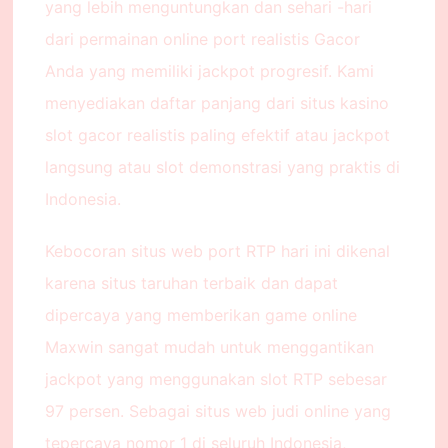
yang lebih menguntungkan dan sehari -hari
dari permainan online port realistis Gacor
Anda yang memiliki jackpot progresif. Kami
menyediakan daftar panjang dari situs kasino
slot gacor realistis paling efektif atau jackpot
langsung atau slot demonstrasi yang praktis di
Indonesia.
Kebocoran situs web port RTP hari ini dikenal
karena situs taruhan terbaik dan dapat
dipercaya yang memberikan game online
Maxwin sangat mudah untuk menggantikan
jackpot yang menggunakan slot RTP sebesar
97 persen. Sebagai situs web judi online yang
tepercaya nomor 1 di seluruh Indonesia,