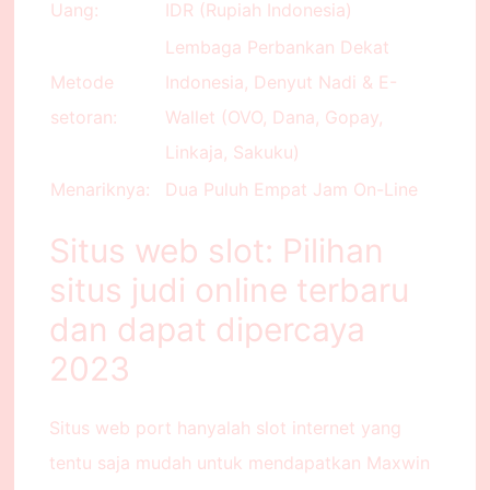
Uang:
IDR (Rupiah Indonesia)
Lembaga Perbankan Dekat
Metode
Indonesia, Denyut Nadi & E-
setoran:
Wallet (OVO, Dana, Gopay,
Linkaja, Sakuku)
Menariknya:
Dua Puluh Empat Jam On-Line
Situs web slot: Pilihan
situs judi online terbaru
dan dapat dipercaya
2023
Situs web port hanyalah slot internet yang
tentu saja mudah untuk mendapatkan Maxwin