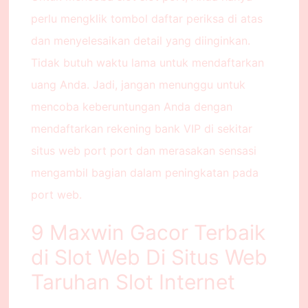
perlu mengklik tombol daftar periksa di atas
dan menyelesaikan detail yang diinginkan.
Tidak butuh waktu lama untuk mendaftarkan
uang Anda. Jadi, jangan menunggu untuk
mencoba keberuntungan Anda dengan
mendaftarkan rekening bank VIP di sekitar
situs web port port dan merasakan sensasi
mengambil bagian dalam peningkatan pada
port web.
9 Maxwin Gacor Terbaik
di Slot Web Di Situs Web
Taruhan Slot Internet