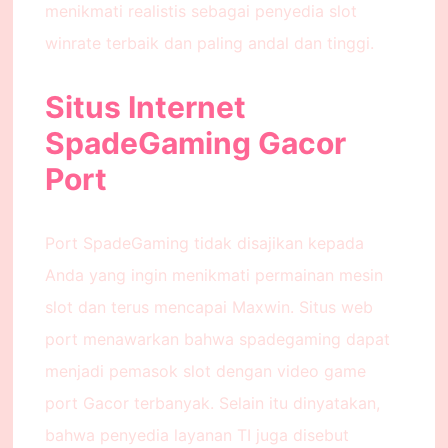
menikmati realistis sebagai penyedia slot
winrate terbaik dan paling andal dan tinggi.
Situs Internet
SpadeGaming Gacor
Port
Port SpadeGaming tidak disajikan kepada
Anda yang ingin menikmati permainan mesin
slot dan terus mencapai Maxwin. Situs web
port menawarkan bahwa spadegaming dapat
menjadi pemasok slot dengan video game
port Gacor terbanyak. Selain itu dinyatakan,
bahwa penyedia layanan TI juga disebut