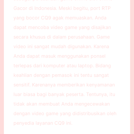
Gacor di Indonesia. Meski begitu, port RTP
yang bocor CQ9 agak memuaskan. Anda
dapat mencoba video game yang disajikan
secara khusus di dalam perusahaan. Game
video ini sangat mudah digunakan. Karena
Anda dapat masuk menggunakan ponsel
terlepas dari komputer atau laptop. Bidang
keahlian dengan pemasok ini tentu sangat
sensitif. Karenanya memberikan kenyamanan
luar biasa bagi banyak peserta. Tentunya, itu
tidak akan membuat Anda mengecewakan
dengan video game yang didistribusikan oleh
penyedia layanan CQ9 ini.