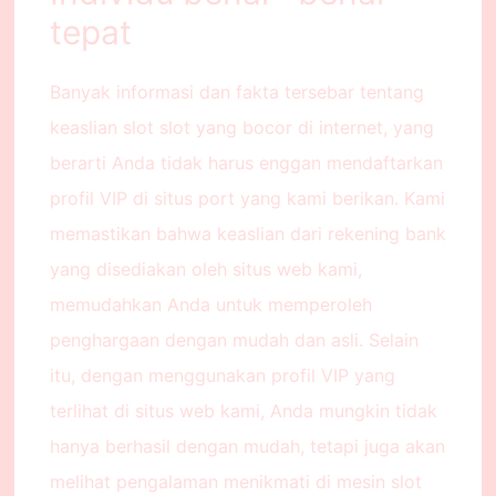
tepat
Banyak informasi dan fakta tersebar tentang
keaslian slot slot yang bocor di internet, yang
berarti Anda tidak harus enggan mendaftarkan
profil VIP di situs port yang kami berikan. Kami
memastikan bahwa keaslian dari rekening bank
yang disediakan oleh situs web kami,
memudahkan Anda untuk memperoleh
penghargaan dengan mudah dan asli. Selain
itu, dengan menggunakan profil VIP yang
terlihat di situs web kami, Anda mungkin tidak
hanya berhasil dengan mudah, tetapi juga akan
melihat pengalaman menikmati di mesin slot