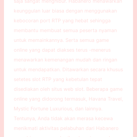
saja sangat menghibur. Habanero menawarkan
keunggulan luar biasa dengan menggunakan
kebocoran port RTP yang hebat sehingga
membantu membuat semua peserta nyaman
untuk memainkannya. Serta semua game
online yang dapat diakses terus -menerus
menawarkan kemenangan mudah dan ringan
untuk mendapatkan. Ditawarkan secara khusus
setetes slot RTP yang kebetulan tepat
disediakan oleh situs web slot. Beberapa game
online yang didorong termasuk, Havana Travel,
Mystic Fortune Luxurious, dan lainnya.
Tentunya, Anda tidak akan merasa kecewa
menikmati aktivitas pelabuhan dari Habanero