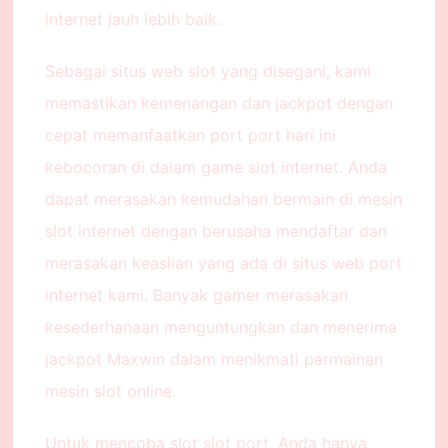
internet jauh lebih baik.
Sebagai situs web slot yang disegani, kami
memastikan kemenangan dan jackpot dengan
cepat memanfaatkan port port hari ini
kebocoran di dalam game slot internet. Anda
dapat merasakan kemudahan bermain di mesin
slot internet dengan berusaha mendaftar dan
merasakan keaslian yang ada di situs web port
internet kami. Banyak gamer merasakan
kesederhanaan menguntungkan dan menerima
jackpot Maxwin dalam menikmati permainan
mesin slot online.
Untuk mencoba slot slot port, Anda hanya