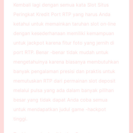
Kembali lagi dengan semua kata Slot Situs
Peringkat Kredit Port RTP yang harus Anda
ketahui untuk memainkan taruhan slot on-line
dengan kesederhanaan memiliki kemampuan
untuk jackpot karena fitur foto yang jernih di
port RTP. Benar -benar tidak mudah untuk
mengetahuinya karena biasanya membutuhkan
banyak pengalaman presisi dan praktis untuk
memutuskan RTP dari permainan slot deposit
melalui pulsa yang ada dalam banyak pilihan
besar yang tidak dapat Anda coba semua
untuk mendapatkan judul game -hackpot
tinggi.