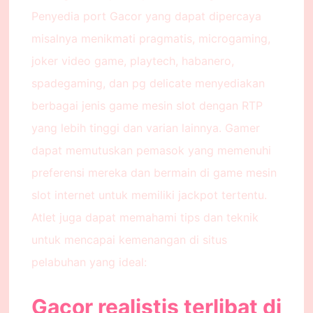
Penyedia port Gacor yang dapat dipercaya
misalnya menikmati pragmatis, microgaming,
joker video game, playtech, habanero,
spadegaming, dan pg delicate menyediakan
berbagai jenis game mesin slot dengan RTP
yang lebih tinggi dan varian lainnya. Gamer
dapat memutuskan pemasok yang memenuhi
preferensi mereka dan bermain di game mesin
slot internet untuk memiliki jackpot tertentu.
Atlet juga dapat memahami tips dan teknik
untuk mencapai kemenangan di situs
pelabuhan yang ideal:
Gacor realistis terlibat di