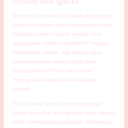
online slot gacor
Situs port tumpahan RTP adalah ekspresi dari
kembali ke pemain yang menyarankan banyak
kekalahan peserta organik mungkin akan
diungkapkan melalui tumpahan RTP sebagai
keberhasilan rekanan. Jadi mungkin akan
direkomendasikan kepada Anda dalam
menggunakan RTP Port Gacor untuk
meningkatkan keberhasilan kesuksesan
optimal.
RTP itu sendiri ada di sini untuk berbagai
variasi slot online, dimungkinkan untuk memilih
untuk meningkatkan pendapatan. Kemenangan