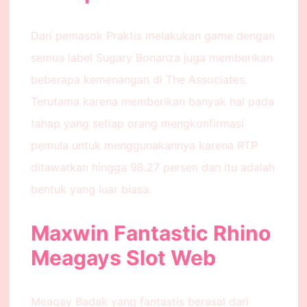
Dari pemasok Praktis melakukan game dengan
semua label Sugary Bonanza juga memberikan
beberapa kemenangan di The Associates.
Terutama karena memberikan banyak hal pada
tahap yang setiap orang mengkonfirmasi
pemula untuk menggunakannya karena RTP
ditawarkan hingga 98.27 persen dan itu adalah
bentuk yang luar biasa.
Maxwin Fantastic Rhino
Meagays Slot Web
Meagay Badak yang fantastis berasal dari