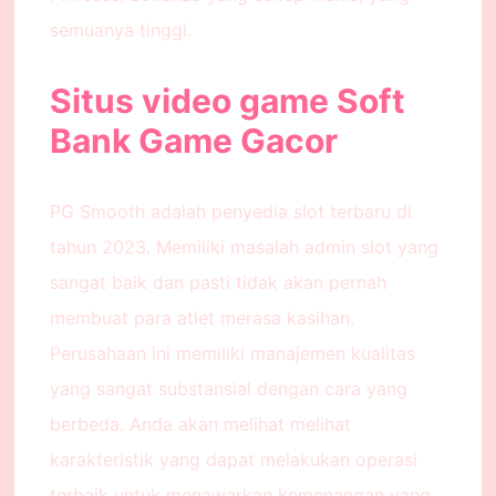
semuanya tinggi.
Situs video game Soft
Bank Game Gacor
PG Smooth adalah penyedia slot terbaru di
tahun 2023. Memiliki masalah admin slot yang
sangat baik dan pasti tidak akan pernah
membuat para atlet merasa kasihan.
Perusahaan ini memiliki manajemen kualitas
yang sangat substansial dengan cara yang
berbeda. Anda akan melihat melihat
karakteristik yang dapat melakukan operasi
terbaik untuk menawarkan kemenangan yang