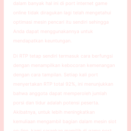
dalam banyak hal ini di port internet game
online tidak diragukan lagi telah mengetahui
optimasi mesin pencari itu sendiri sehingga
Anda dapat menggunakannya untuk
mendapatkan keuntungan.
Di RTP tetap sendiri termasuk cara berfungsi
dengan menampilkan kebocoran kemenangan
dengan cara tampilan. Setiap kali port
menyertakan RTP total 92%, ini menunjukkan
bahwa anggota dapat memperoleh jumlah
porsi dan tidur adalah potensi peserta.
Akibatnya, untuk lebih meningkatkan
kemuliaan mengambil bagian dalam mesin slot
on-line, kami sarankan memilih di game port