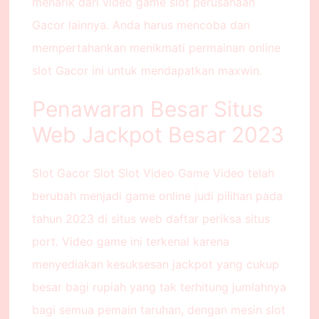
menarik dari video game slot perusahaan
Gacor lainnya. Anda harus mencoba dan
mempertahankan menikmati permainan online
slot Gacor ini untuk mendapatkan maxwin.
Penawaran Besar Situs
Web Jackpot Besar 2023
Slot Gacor Slot Slot Video Game Video telah
berubah menjadi game online judi pilihan pada
tahun 2023 di situs web daftar periksa situs
port. Video game ini terkenal karena
menyediakan kesuksesan jackpot yang cukup
besar bagi rupiah yang tak terhitung jumlahnya
bagi semua pemain taruhan, dengan mesin slot