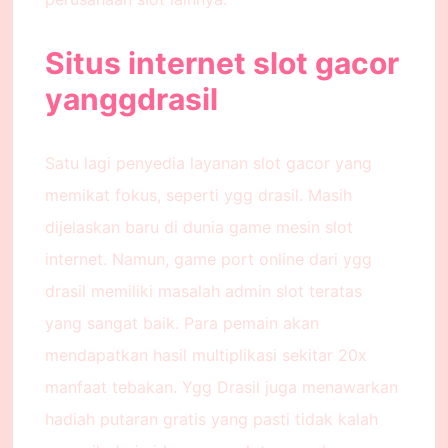
Situs internet slot gacor
yanggdrasil
Satu lagi penyedia layanan slot gacor yang
memikat fokus, seperti ygg drasil. Masih
dijelaskan baru di dunia game mesin slot
internet. Namun, game port online dari ygg
drasil memiliki masalah admin slot teratas
yang sangat baik. Para pemain akan
mendapatkan hasil multiplikasi sekitar 20x
manfaat tebakan. Ygg Drasil juga menawarkan
hadiah putaran gratis yang pasti tidak kalah