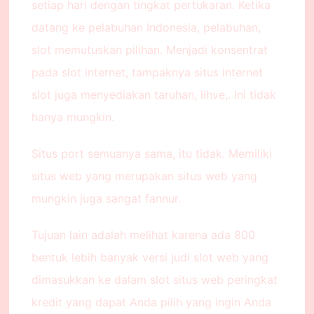
setiap hari dengan tingkat pertukaran. Ketika
datang ke pelabuhan Indonesia, pelabuhan,
slot memutuskan pilihan. Menjadi konsentrat
pada slot internet, tampaknya situs internet
slot juga menyediakan taruhan, lihvе,. Ini tidak
hanya mungkin.
Situs port semuanya sama, itu tidak. Memiliki
situs web yang merupakan situs web yang
mungkin juga sangat fannur.
Tujuan lain adalah melihat karena ada 800
bentuk lebih banyak versi judi slot web yang
dimasukkan ke dalam slot situs web peringkat
kredit yang dapat Anda pilih yang ingin Anda