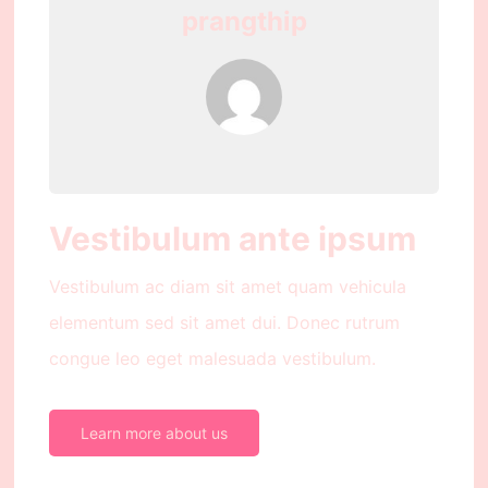
prangthip
Vestibulum ante ipsum
Vestibulum ac diam sit amet quam vehicula
elementum sed sit amet dui. Donec rutrum
congue leo eget malesuada vestibulum.
Learn more about us