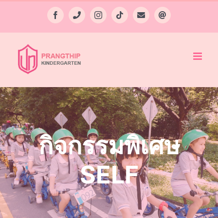
Skip
Facebook
Phone
Instagram
Tiktok
Email
Line
to
content
กิจกรรมพิเศษ
SELF